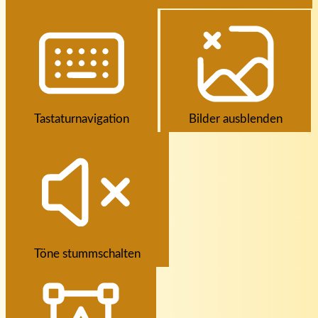
Tastaturnavigation
Bilder ausblenden
Töne stummschalten