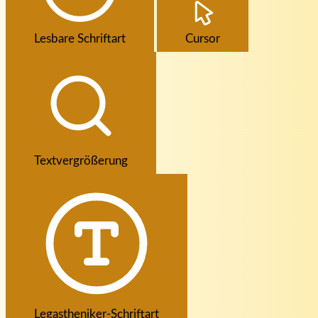
Lesbare Schriftart
Cursor
Textvergrößerung
Legastheniker-Schriftart