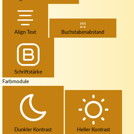
Align Text
Buchstabenabstand
Schriftstärke
Farbmodule
Dunkler Kontrast
Heller Kontrast