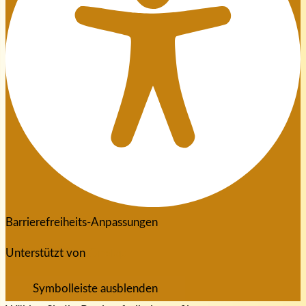
Barrierefreiheits-Anpassungen
Unterstützt von
OneTap
Symbolleiste ausblenden