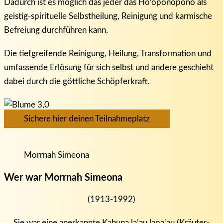
Dadurch ist es möglich das jeder das Ho’oponopono als
geistig-spirituelle Selbstheilung, Reinigung und karmische
Befreiung durchführen kann.
Die tiefgreifende Reinigung, Heilung, Transformation und
umfassende Erlösung für sich selbst und andere geschieht
dabei durch die göttliche Schöpferkraft.
Sichere hier deinen Teilnahmeplatz
Morrnah Simeona
Wer war Morrnah Simeona
(1913-1992)
Sie war eine anerkannte Kahuna la’au lapa‘au (Kräuter-