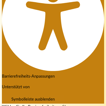
Barrierefreiheits-Anpassungen
Unterstützt von
OneTap
Symbolleiste ausblenden