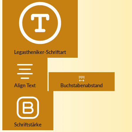
Legastheniker-Schriftart
Align Text
Buchstabenabstand
Schriftstärke